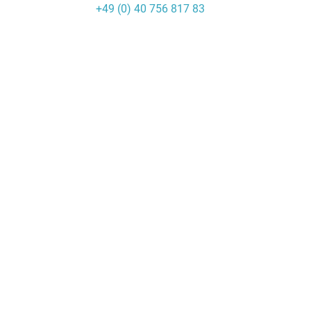
+49 (0) 40 756 817 83
Skip
to
content