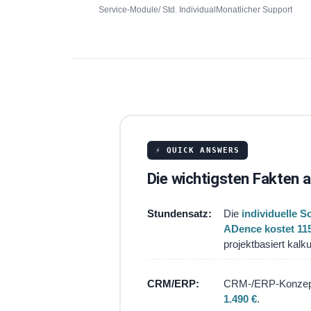
Service-Module
/ Std. Individual
Monatlicher Support
⚡ QUICK ANSWERS
Die wichtigsten Fakten a
Stundensatz:
Die
individuelle S
ADence kostet 115
projektbasiert kalkul
CRM/ERP:
CRM-/ERP-Konze
1.490 €
.