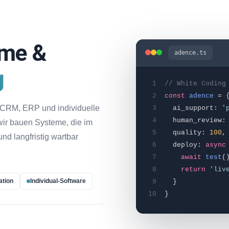
eme &
adence.ts
g
1
// White Coding
2
const
adence
= 
, CRM, ERP und individuelle
3
ai_support:
'
4
human_review
wir bauen Systeme, die im
5
quality:
100
,
nd langfristig wartbar
6
deploy:
async
7
await
test
(
8
return
'liv
tion
Individual-Software
9
}
10
}