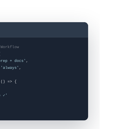
 Workflow
{
prep + docs'
,
:
'always'
,
() => {
)
e ✓'