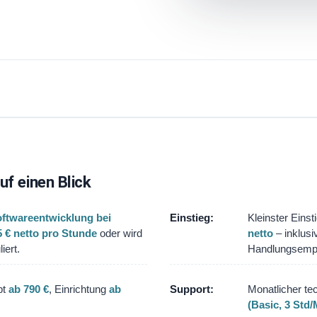
uf einen Blick
oftwareentwicklung bei
Einstieg:
Kleinster Einst
 € netto pro Stunde
oder wird
netto
– inklusi
iert.
Handlungsempf
pt
ab 790 €
, Einrichtung
ab
Support:
Monatlicher te
(Basic, 3 Std/