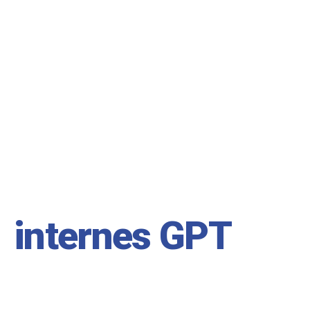
Ihr eigenes,
internes GPT
– vollständig DSGVO-konform & ohne Abo