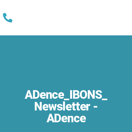
Skip
to
content
ADence_IBONS_
Newsletter -
ADence