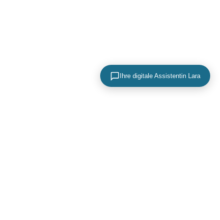
Ihre digitale Assistentin Lara
KONTAKTIEREN SIE UNS
+49 (0) 40 756 817 83
mail@adence.de
https://www.adence.de