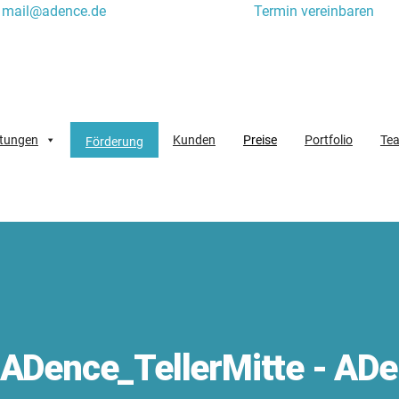
mail@adence.de
Termin vereinbaren
stungen
Kunden
Preise
Portfolio
Te
Förderung
ADence_TellerMitte - AD