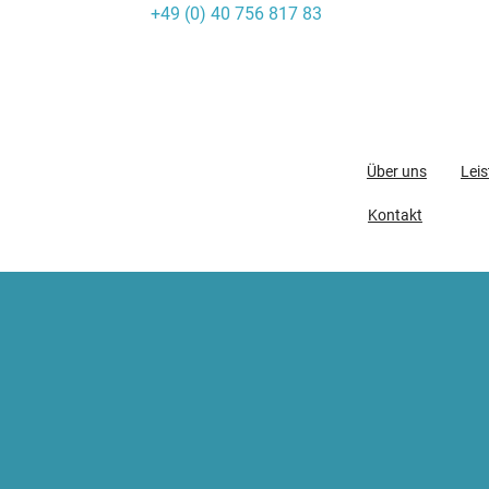
+49 (0) 40 756 817 83
Skip
to
content
Über uns
Lei
Kontakt