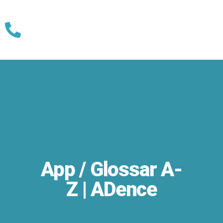
Skip
to
content
App / Glossar A-
Z | ADence