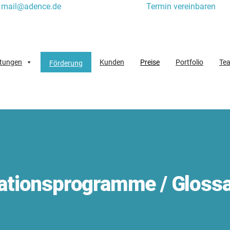
mail@adence.de
Termin vereinbaren
stungen
Kunden
Preise
Portfolio
Te
Förderung
ationsprogramme / Glossa