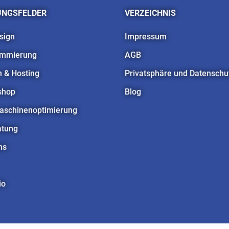
UNGSFELDER
VERZEICHNIS
sign
Impressum
ammierung
AGB
 & Hosting
Privatsphäre und Datenschu
shop
Blog
schinenoptimierung
atung
ns
io