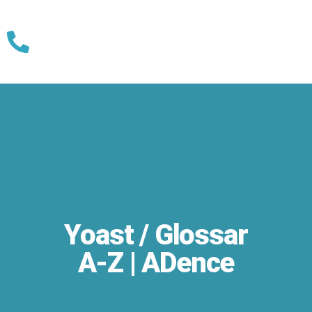
Skip
to
content
Yoast / Glossar
A-Z | ADence