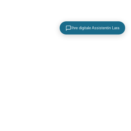
Ihre digitale Assistentin Lara
KONTAKTIEREN SIE UNS
+49 (0) 40 756 817 83
mail@adence.de
https://www.adence.de
ADence
Maria-Louisen-Straße 2A