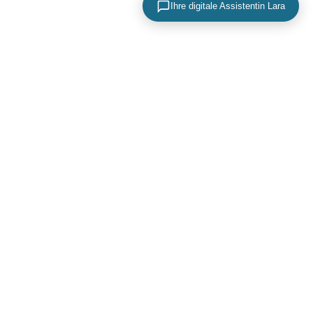
Ihre digitale Assistentin Lara
KONTAKTIEREN SIE UNS
+49 (0) 40 756 817 83
mail@adence.de
https://www.adence.de
ADence
Maria-Louisen-Straße 2A
22301 Hamburg
Deutschland
Jetzt Videotermin vereinbaren