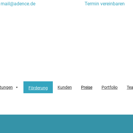
mail@adence.de
Termin vereinbaren
stungen
Kunden
Preise
Portfolio
Te
Förderung