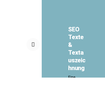
SEO
Texte
&
Texta
uszeic
hnung
Eine
wichtige
Methode
sein
Suchmasc