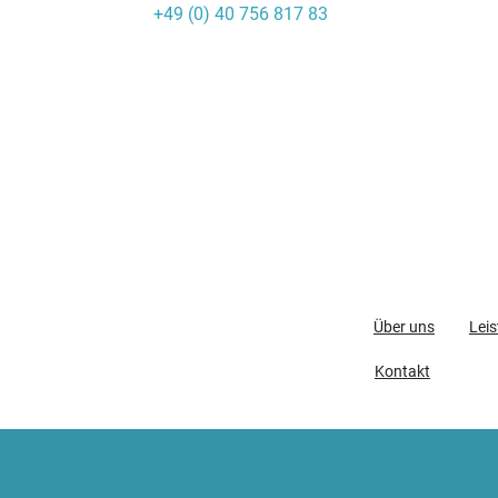
+49 (0) 40 756 817 83
Skip
to
content
Über uns
Lei
Kontakt