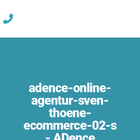
Skip
to
content
adence-online-
agentur-sven-
thoene-
ecommerce-02-s
- ADence