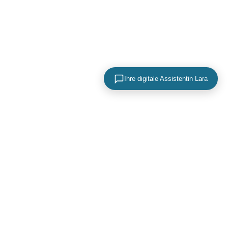
Ihre digitale Assistentin Lara
KONTAKTIEREN SIE UNS
+49 (0) 40 756 817 83
mail@adence.de
https://www.adence.de