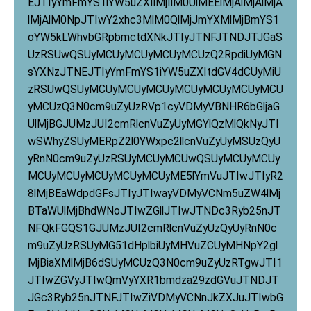
EJTIyYmFmYS1iYW5uZXIlMjIlM0UlMEElMjAlMjAlMjA
lMjAlM0NpJTIwY2xhc3MlM0QlMjJmYXMlMjBmYS1
oYW5kLWhvbGRpbmctdXNkJTIyJTNFJTNDJTJGaS
UzRSUwQSUyMCUyMCUyMCUyMCUzQ2RpdiUyMGN
sYXNzJTNEJTIyYmFmYS1iYW5uZXItdGV4dCUyMiU
zRSUwQSUyMCUyMCUyMCUyMCUyMCUyMCUyMCU
yMCUzQ3N0cm9uZyUzRVp1cyVDMyVBNHR6bGljaG
UlMjBGJUMzJUI2cmRlcnVuZyUyMGYlQzMlQkNyJTI
wSWhyZSUyMERpZ2l0YWxpc2llcnVuZyUyMSUzQyU
yRnN0cm9uZyUzRSUyMCUyMCUwQSUyMCUyMCUy
MCUyMCUyMCUyMCUyMCUyME5lYmVuJTIwJTIyR2
8lMjBEaWdpdGFsJTIyJTIwayVDMyVCNm5uZW4lMj
BTaWUlMjBhdWNoJTIwZGllJTIwJTNDc3Ryb25nJT
NFQkFGQS1GJUMzJUI2cmRlcnVuZyUzQyUyRnN0c
m9uZyUzRSUyMG51dHplbiUyMHVuZCUyMHNpY2gl
MjBiaXMlMjB6dSUyMCUzQ3N0cm9uZyUzRTgwJTI1
JTIwZGVyJTIwQmVyYXR1bmdza29zdGVuJTNDJT
JGc3Ryb25nJTNFJTIwZiVDMyVCNnJkZXJuJTIwbG