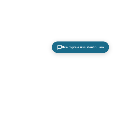
Ihre digitale Assistentin Lara
KONTAKTIEREN SIE UNS
+49 (0) 40 756 817 83
mail@adence.de