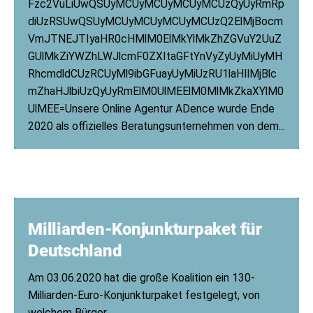
Fzc2VuLiUwQSUyMCUyMCUyMCUyMCUzQyUyRmRp
diUzRSUwQSUyMCUyMCUyMCUyMCUzQ2ElMjBocm
VmJTNEJTIyaHR0cHMlM0ElMkYlMkZhZGVuY2UuZ
GUlMkZiYWZhLWJlcmF0ZXItaGFtYnVyZyUyMiUyMH
RhcmdldCUzRCUyMl9ibGFuayUyMiUzRU1laHIlMjBlc
mZhaHJlbiUzQyUyRmElM0UlMEElM0MlMkZkaXYlM0
UlMEE=Unsere Online Agentur ADence wurde Ende
2020 als offizielles Beratungsunternehmen von dem...
Milliarden-Konjunkturpaket für
Deutschland
Am 03.06.2020 hat die große Koalition ein 130-
Milliarden-Euro-Konjunkturpaket festgelegt, von
welchem Bürger...