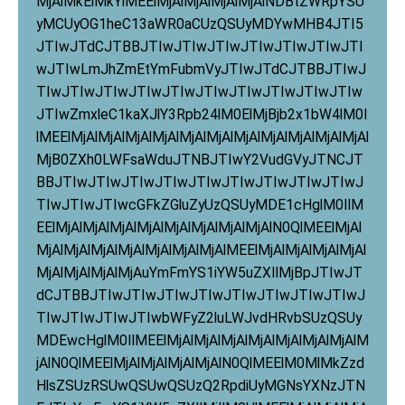
MjAlMkElMkYlMEElMjAlMjAlMjAlMjAlNDBtZWRpYSU
yMCUyOG1heC13aWR0aCUzQSUyMDYwMHB4JTI5
JTIwJTdCJTBBJTIwJTIwJTIwJTIwJTIwJTIwJTI
wJTIwLmJhZmEtYmFubmVyJTIwJTdCJTBBJTIwJ
TIwJTIwJTIwJTIwJTIwJTIwJTIwJTIwJTIwJTIw
JTIwZmxleC1kaXJlY3Rpb24lM0ElMjBjb2x1bW4lM0I
lMEElMjAlMjAlMjAlMjAlMjAlMjAlMjAlMjAlMjAlMjAlMjAl
MjB0ZXh0LWFsaWduJTNBJTIwY2VudGVyJTNCJT
BBJTIwJTIwJTIwJTIwJTIwJTIwJTIwJTIwJTIwJ
TIwJTIwJTIwcGFkZGluZyUzQSUyMDE1cHglM0IlM
EElMjAlMjAlMjAlMjAlMjAlMjAlMjAlMjAlN0QlMEElMjAl
MjAlMjAlMjAlMjAlMjAlMjAlMjAlMEElMjAlMjAlMjAlMjAl
MjAlMjAlMjAlMjAuYmFmYS1iYW5uZXIlMjBpJTIwJT
dCJTBBJTIwJTIwJTIwJTIwJTIwJTIwJTIwJTIwJ
TIwJTIwJTIwJTIwbWFyZ2luLWJvdHRvbSUzQSUy
MDEwcHglM0IlMEElMjAlMjAlMjAlMjAlMjAlMjAlMjAlM
jAlN0QlMEElMjAlMjAlMjAlMjAlN0QlMEElM0MlMkZzd
HlsZSUzRSUwQSUwQSUzQ2RpdiUyMGNsYXNzJTN