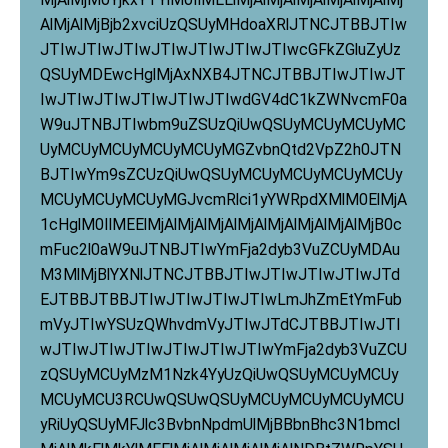
AlMjAlMjBjb2xvciUzQSUyMHdoaXRlJTNCJTBBJTIw
JTIwJTIwJTIwJTIwJTIwJTIwJTIwcGFkZGluZyUz
QSUyMDEwcHglMjAxNXB4JTNCJTBBJTIwJTIwJT
IwJTIwJTIwJTIwJTIwJTIwdGV4dC1kZWNvcmF0a
W9uJTNBJTIwbm9uZSUzQiUwQSUyMCUyMCUyMC
UyMCUyMCUyMCUyMCUyMGZvbnQtd2VpZ2h0JTN
BJTIwYm9sZCUzQiUwQSUyMCUyMCUyMCUyMCUy
MCUyMCUyMCUyMGJvcmRlci1yYWRpdXMlM0ElMjA
1cHglM0IlMEElMjAlMjAlMjAlMjAlMjAlMjAlMjAlMjB0c
mFuc2l0aW9uJTNBJTIwYmFja2dyb3VuZCUyMDAu
M3MlMjBlYXNlJTNCJTBBJTIwJTIwJTIwJTIwJTd
EJTBBJTBBJTIwJTIwJTIwJTIwLmJhZmEtYmFub
mVyJTIwYSUzQWhvdmVyJTIwJTdCJTBBJTIwJTI
wJTIwJTIwJTIwJTIwJTIwJTIwYmFja2dyb3VuZCU
zQSUyMCUyMzM1Nzk4YyUzQiUwQSUyMCUyMCUy
MCUyMCU3RCUwQSUwQSUyMCUyMCUyMCUyMCU
yRiUyQSUyMFJlc3BvbnNpdmUlMjBBbnBhc3N1bmcl