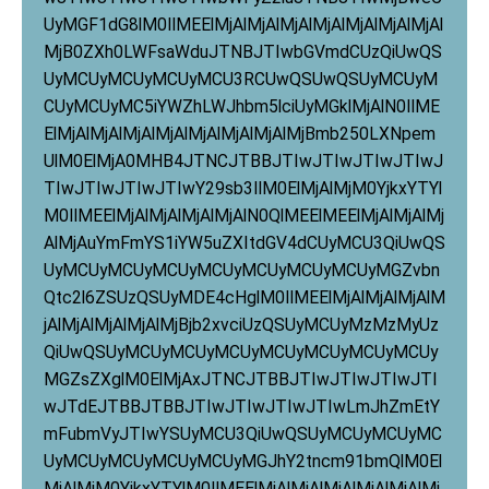
UyMGF1dG8lM0IlMEElMjAlMjAlMjAlMjAlMjAlMjAlMjAl
MjB0ZXh0LWFsaWduJTNBJTIwbGVmdCUzQiUwQS
UyMCUyMCUyMCUyMCU3RCUwQSUwQSUyMCUyM
CUyMCUyMC5iYWZhLWJhbm5lciUyMGklMjAlN0IlME
ElMjAlMjAlMjAlMjAlMjAlMjAlMjAlMjBmb250LXNpem
UlM0ElMjA0MHB4JTNCJTBBJTIwJTIwJTIwJTIwJ
TIwJTIwJTIwJTIwY29sb3IlM0ElMjAlMjM0YjkxYTYl
M0IlMEElMjAlMjAlMjAlMjAlN0QlMEElMEElMjAlMjAlMj
AlMjAuYmFmYS1iYW5uZXItdGV4dCUyMCU3QiUwQS
UyMCUyMCUyMCUyMCUyMCUyMCUyMCUyMGZvbn
Qtc2l6ZSUzQSUyMDE4cHglM0IlMEElMjAlMjAlMjAlM
jAlMjAlMjAlMjAlMjBjb2xvciUzQSUyMCUyMzMzMyUz
QiUwQSUyMCUyMCUyMCUyMCUyMCUyMCUyMCUy
MGZsZXglM0ElMjAxJTNCJTBBJTIwJTIwJTIwJTI
wJTdEJTBBJTBBJTIwJTIwJTIwJTIwLmJhZmEtY
mFubmVyJTIwYSUyMCU3QiUwQSUyMCUyMCUyMC
UyMCUyMCUyMCUyMCUyMGJhY2tncm91bmQlM0El
MjAlMjM0YjkxYTYlM0IlMEElMjAlMjAlMjAlMjAlMjAlMj