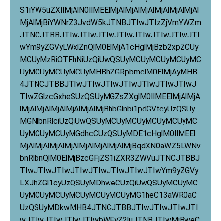
S1iYW5uZXIlMjAlN0IlMEElMjAlMjAlMjAlMjAlMjAlMjAl
MjAlMjBiYWNrZ3JvdW5kJTNBJTIwJTIzZjVmYWZm
JTNCJTBBJTIwJTIwJTIwJTIwJTIwJTIwJTIwJTI
wYm9yZGVyLWxlZnQlM0ElMjA1cHglMjBzb2xpZCUy
MCUyMzRiOTFhNiUzQiUwQSUyMCUyMCUyMCUyMC
UyMCUyMCUyMCUyMHBhZGRpbmclM0ElMjAyMHB
4JTNCJTBBJTIwJTIwJTIwJTIwJTIwJTIwJTIwJ
TIwZGlzcGxheSUzQSUyMGZsZXglM0IlMEElMjAlMjA
lMjAlMjAlMjAlMjAlMjAlMjBhbGlnbi1pdGVtcyUzQSUy
MGNlbnRlciUzQiUwQSUyMCUyMCUyMCUyMCUyMC
UyMCUyMCUyMGdhcCUzQSUyMDE1cHglM0IlMEEl
MjAlMjAlMjAlMjAlMjAlMjAlMjAlMjBqdXN0aWZ5LWNv
bnRlbnQlM0ElMjBzcGFjZS1iZXR3ZWVuJTNCJTBBJ
TIwJTIwJTIwJTIwJTIwJTIwJTIwJTIwYm9yZGVy
LXJhZGl1cyUzQSUyMDhweCUzQiUwQSUyMCUyMC
UyMCUyMCUyMCUyMCUyMCUyMG1heC13aWR0aC
UzQSUyMDkwMHB4JTNCJTBBJTIwJTIwJTIwJTI
wJTIwJTIwJTIwJTIwbWFyZ2luJTNBJTIwMjBweC