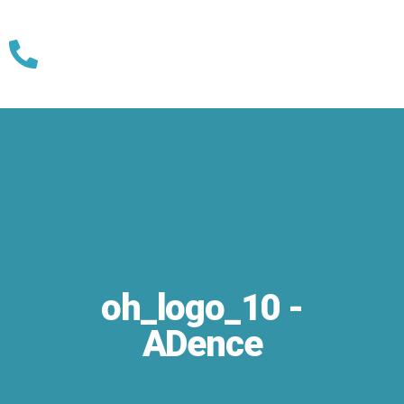
Skip
to
content
oh_logo_10 -
ADence