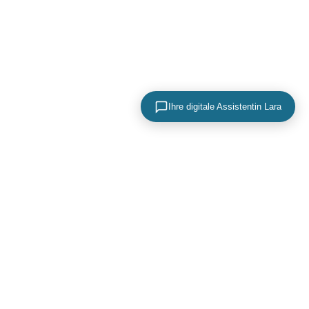
Ihre digitale Assistentin Lara
KONTAKTIEREN SIE UNS
+49 (0) 40 756 817 83
mail@adence.de
https://www.adence.de