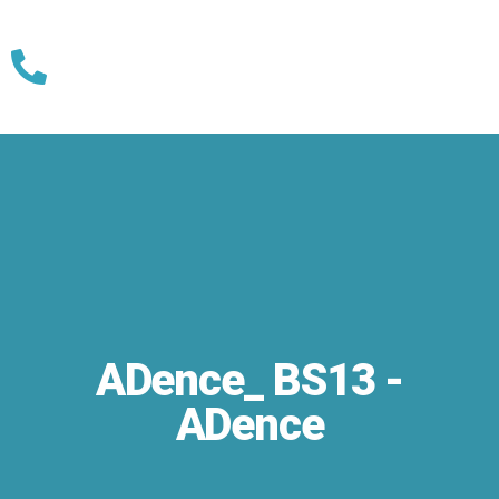
Skip
to
content
ADence_ BS13 -
ADence