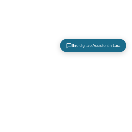
Ihre digitale Assistentin Lara
KONTAKTIEREN SIE UNS
+49 (0) 40 756 817 83
mail@adence.de
https://www.adence.de