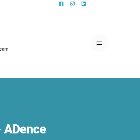
eam
- ADence