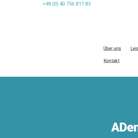
+49 (0) 40 756 817 83
Skip
to
content
Über uns
Lei
Kontakt
ADen