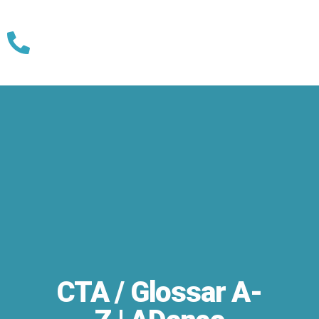
Skip
to
content
CTA / Glossar A-