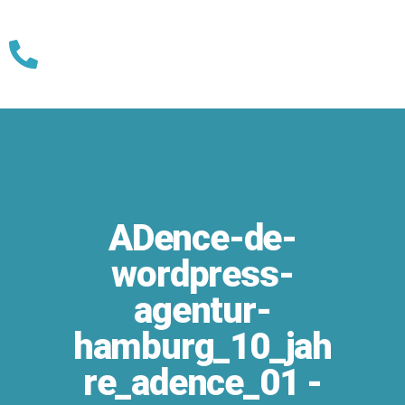
Skip
to
content
ADence-de-
wordpress-
agentur-
hamburg_10_jah
re_adence_01 -