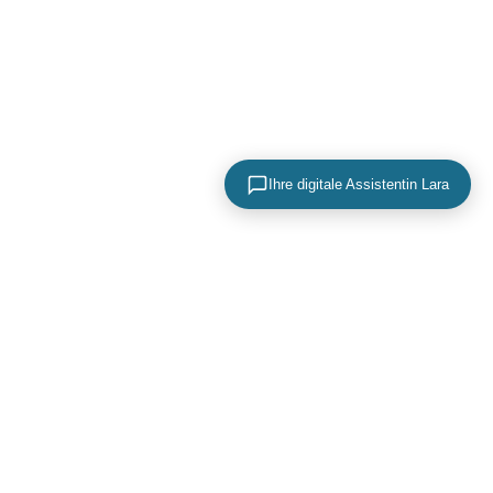
Ihre digitale Assistentin Lara
KONTAKTIEREN SIE UNS
+49 (0) 40 756 817 83
mail@adence.de