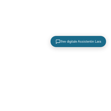
Ihre digitale Assistentin Lara
KONTAKTIEREN SIE UNS
+49 (0) 40 756 817 83
mail@adence.de