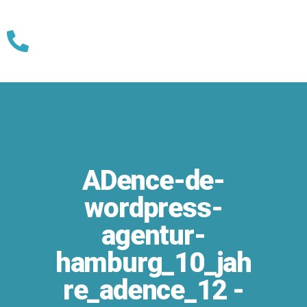
Skip
to
content
ADence-de-
wordpress-
agentur-
hamburg_10_jah
re_adence_12 -