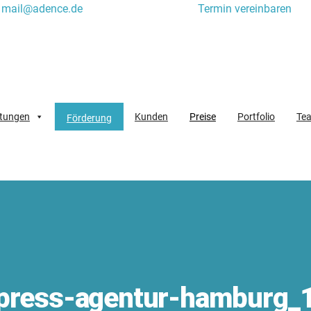
mail@adence.de
Termin vereinbaren
stungen
Kunden
Preise
Portfolio
Te
Förderung
ress-agentur-hamburg_1