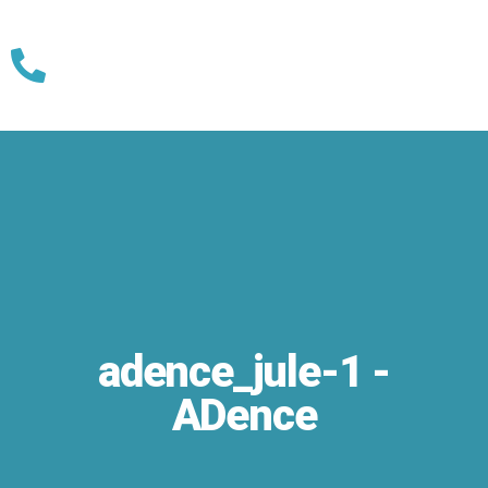
Skip
to
content
adence_jule-1 -
ADence