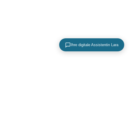
Ihre digitale Assistentin Lara
KONTAKTIEREN SIE UNS
+49 (0) 40 756 817 83
mail@adence.de
https://www.adence.de