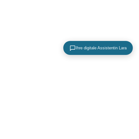
Ihre digitale Assistentin Lara
KONTAKTIEREN SIE UNS
+49 (0) 40 756 817 83
mail@adence.de
https://www.adence.de