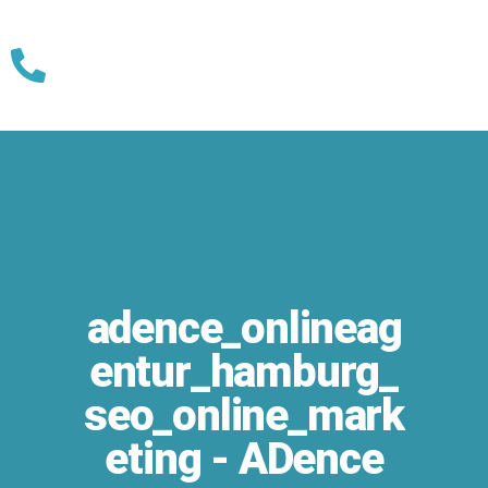
Skip
to
content
adence_onlineag
entur_hamburg_
seo_online_mark
eting - ADence