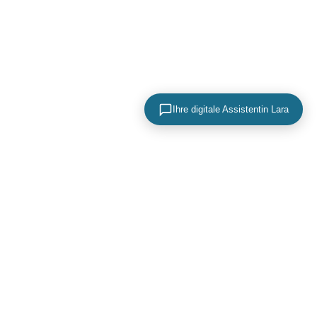
Ihre digitale Assistentin Lara
KONTAKTIEREN SIE UNS
+49 (0) 40 756 817 83
mail@adence.de
https://www.adence.de