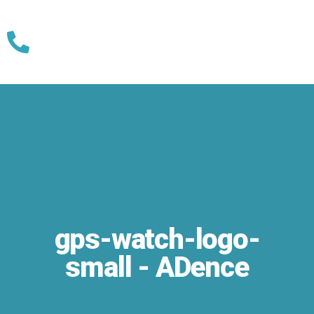
Skip
to
content
gps-watch-logo-
small - ADence