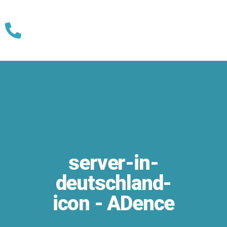
Skip
to
content
server-in-
deutschland-
icon - ADence