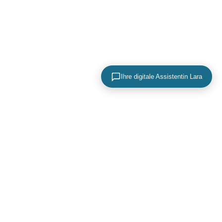
Ihre digitale Assistentin Lara
KONTAKTIEREN SIE UNS
+49 (0) 40 756 817 83
mail@adence.de
https://www.adence.de