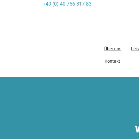
+49 (0) 40 756 817 83
Skip
to
content
Über uns
Lei
Kontakt