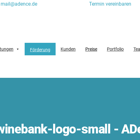
mail@adence.de
Termin vereinbaren
stungen
Kunden
Preise
Portfolio
Te
Förderung
winebank-logo-small - AD