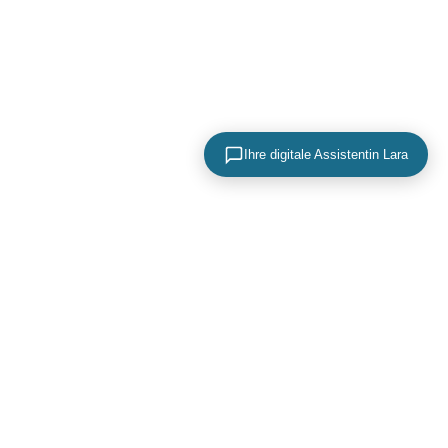
Ihre digitale Assistentin Lara
KONTAKTIEREN SIE UNS
+49 (0) 40 756 817 83
mail@adence.de
https://www.adence.de