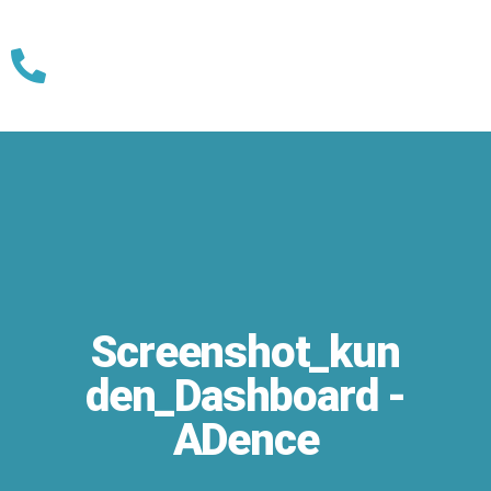
Skip
to
content
Screenshot_kun
den_Dashboard -
ADence