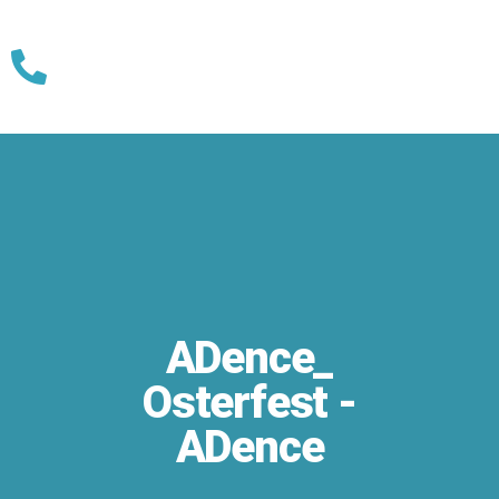
Skip
to
content
ADence_
Osterfest -
ADence