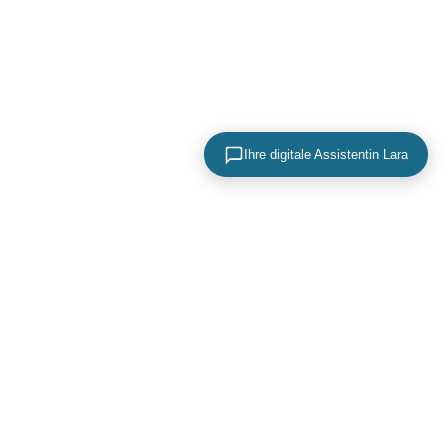
Ihre digitale Assistentin Lara
KONTAKTIEREN SIE UNS
+49 (0) 40 756 817 83
mail@adence.de
https://www.adence.de