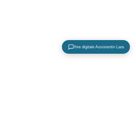
Ihre digitale Assistentin Lara
KONTAKTIEREN SIE UNS
+49 (0) 40 756 817 83
mail@adence.de
https://www.adence.de