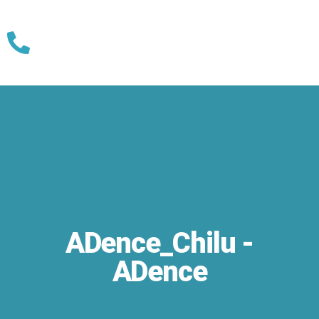
Skip
to
content
ADence_Chilu -
ADence