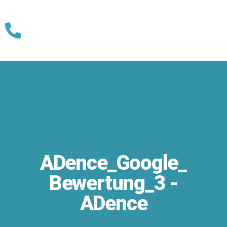
Skip
to
content
ADence_Google_
Bewertung_3 -
ADence