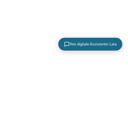
Ihre digitale Assistentin Lara
KONTAKTIEREN SIE UNS
+49 (0) 40 756 817 83
mail@adence.de
https://www.adence.de