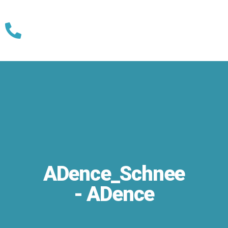
Skip
to
content
ADence_Schnee
- ADence