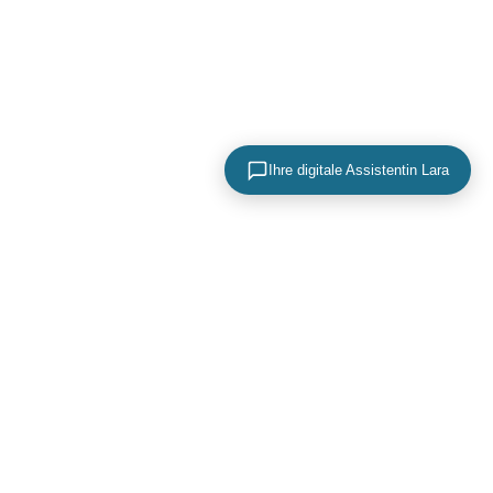
Ihre digitale Assistentin Lara
KONTAKTIEREN SIE UNS
+49 (0) 40 756 817 83
mail@adence.de
https://www.adence.de