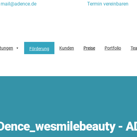
mail@adence.de
Termin vereinbaren
stungen
Kunden
Preise
Portfolio
Te
Förderung
Dence_wesmilebeauty - A