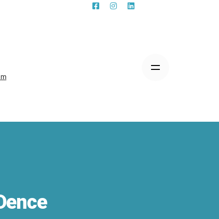
am
Dence