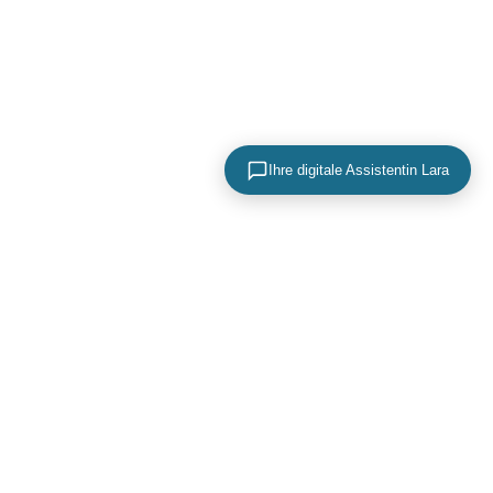
Ihre digitale Assistentin Lara
KONTAKTIEREN SIE UNS
+49 (0) 40 756 817 83
mail@adence.de
https://www.adence.de