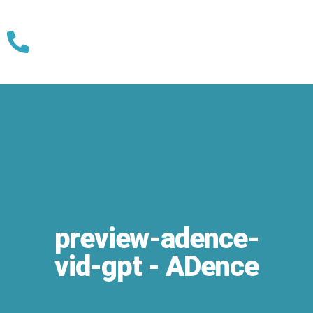
Skip
to
content
preview-adence-
vid-gpt - ADence