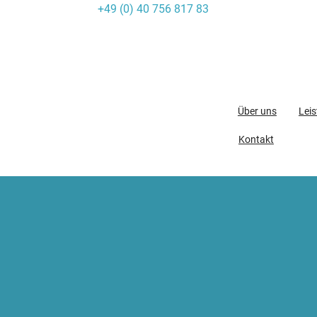
+49 (0) 40 756 817 83
Skip
to
content
Über uns
Lei
Kontakt