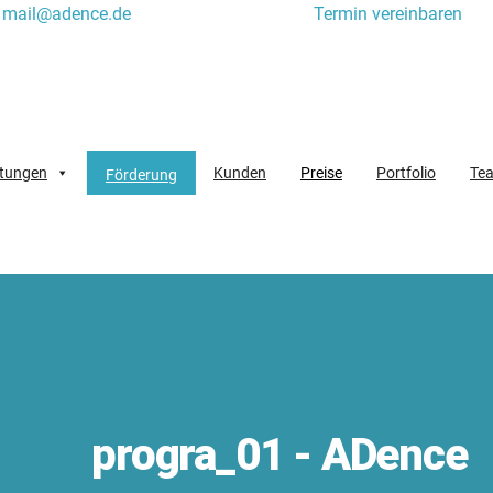
mail@adence.de
Termin vereinbaren
stungen
Kunden
Preise
Portfolio
Te
Förderung
progra_01 - ADence