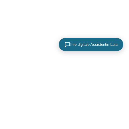
Ihre digitale Assistentin Lara
KONTAKTIEREN SIE UNS
+49 (0) 40 756 817 83
mail@adence.de
https://www.adence.de