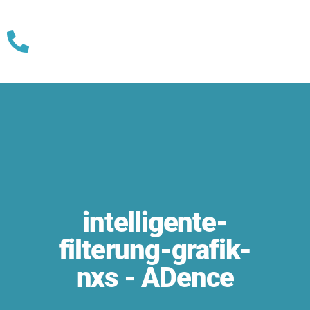
Skip
to
content
intelligente-
filterung-grafik-
nxs - ADence