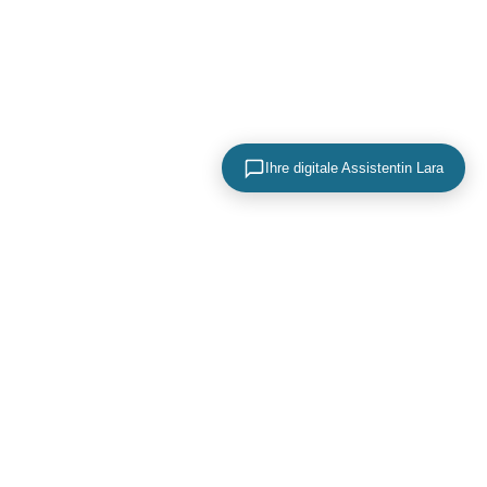
Ihre digitale Assistentin Lara
KONTAKTIEREN SIE UNS
+49 (0) 40 756 817 83
mail@adence.de
https://www.adence.de