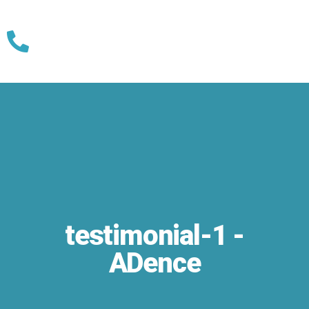
Skip
to
content
testimonial-1 -
ADence