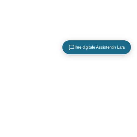
Ihre digitale Assistentin Lara
KONTAKTIEREN SIE UNS
+49 (0) 40 756 817 83
mail@adence.de
https://www.adence.de