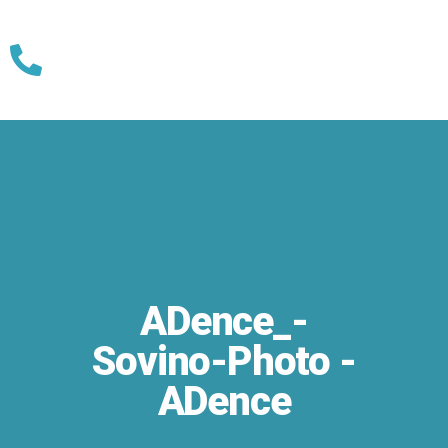
Skip
to
content
ADence_-
Sovino-Photo -
ADence