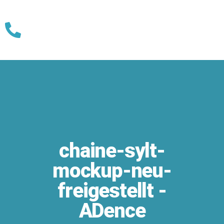
Skip
to
content
chaine-sylt-
mockup-neu-
freigestellt -
ADence