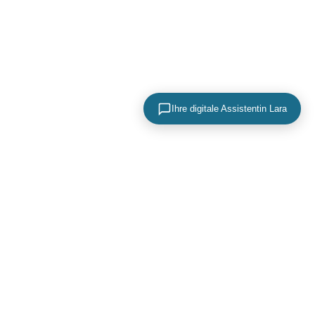
Ihre digitale Assistentin Lara
KONTAKTIEREN SIE UNS
+49 (0) 40 756 817 83
mail@adence.de
https://www.adence.de