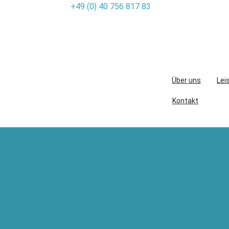
+49 (0) 40 756 817 83
Skip
to
content
Über uns
Lei
Kontakt