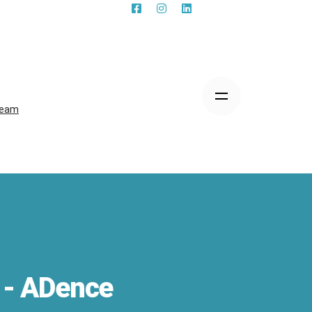
eam
 - ADence