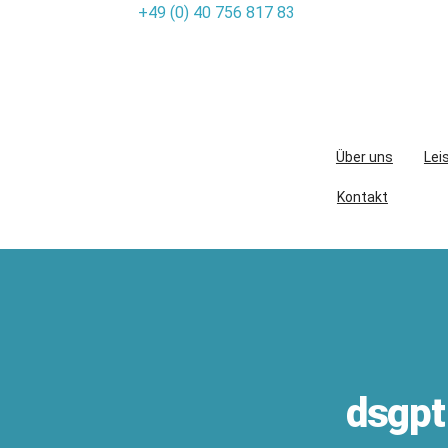
+49 (0) 40 756 817 83
Skip
to
content
Über uns
Lei
Kontakt
dsgpt