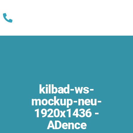
Skip
to
content
kilbad-ws-
mockup-neu-
1920x1436 -
ADence