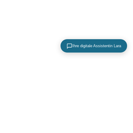
Ihre digitale Assistentin Lara
KONTAKTIEREN SIE UNS
+49 (0) 40 756 817 83
mail@adence.de
https://www.adence.de