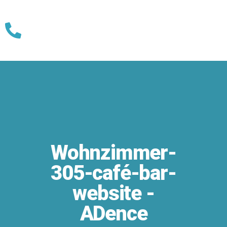
Skip
to
content
Wohnzimmer-
305-café-bar-
website -
ADence