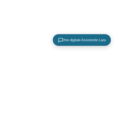
Ihre digitale Assistentin Lara
KONTAKTIEREN SIE UNS
+49 (0) 40 756 817 83
mail@adence.de
https://www.adence.de