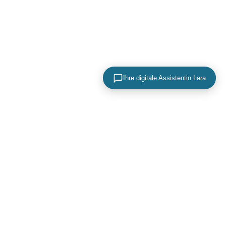
Ihre digitale Assistentin Lara
KONTAKTIEREN SIE UNS
+49 (0) 40 756 817 83
mail@adence.de
https://www.adence.de