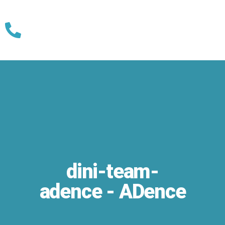
Skip
to
content
dini-team-
adence - ADence