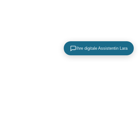
Ihre digitale Assistentin Lara
KONTAKTIEREN SIE UNS
+49 (0) 40 756 817 83
mail@adence.de
https://www.adence.de