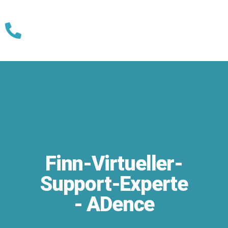
Skip
to
content
Finn-Virtueller-
Support-Experte
- ADence