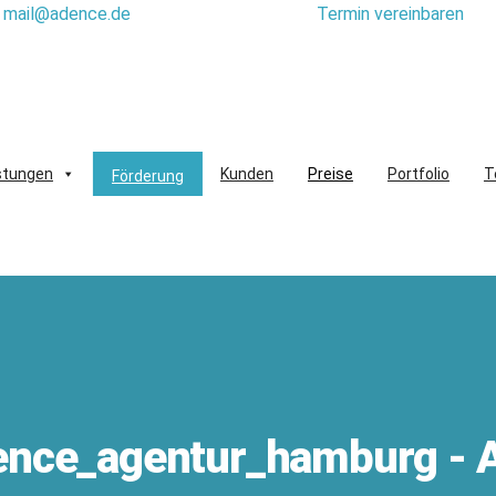
mail@adence.de
Termin vereinbaren
stungen
Kunden
Preise
Portfolio
T
Förderung
ence_agentur_hamburg - 