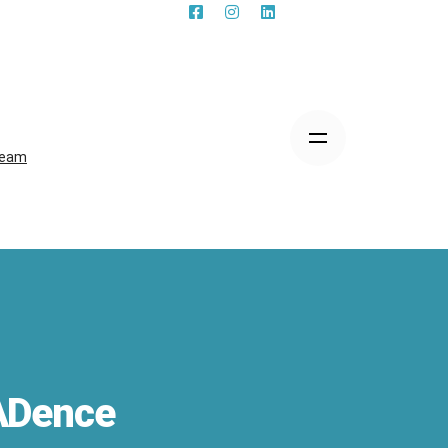
eam
ADence