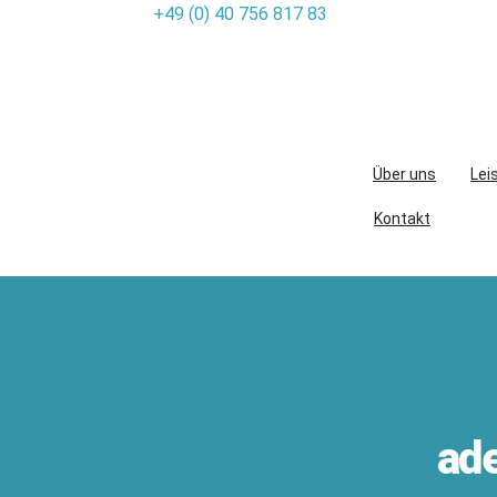
+49 (0) 40 756 817 83
Skip
to
content
Über uns
Lei
Kontakt
ad