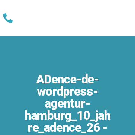
Skip
to
content
ADence-de-
wordpress-
agentur-
hamburg_10_jah
re_adence_26 -