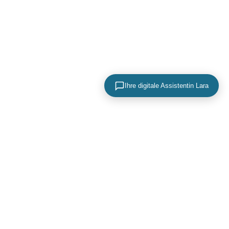
Ihre digitale Assistentin Lara
KONTAKTIEREN SIE UNS
+49 (0) 40 756 817 83
mail@adence.de