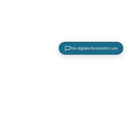
Ihre digitale Assistentin Lara
KONTAKTIEREN SIE UNS
+49 (0) 40 756 817 83
mail@adence.de