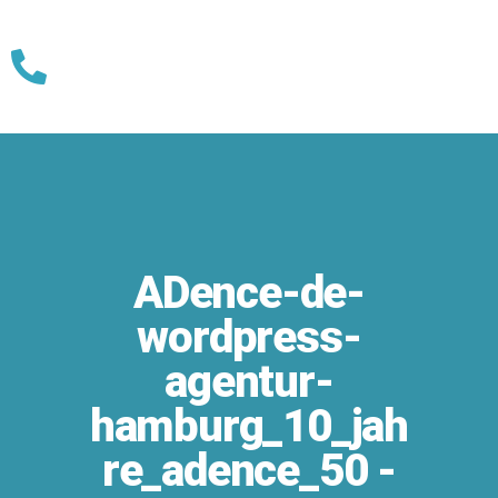
Skip
to
content
ADence-de-
wordpress-
agentur-
hamburg_10_jah
re_adence_50 -