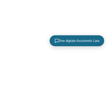
Ihre digitale Assistentin Lara
KONTAKTIEREN SIE UNS
+49 (0) 40 756 817 83
mail@adence.de