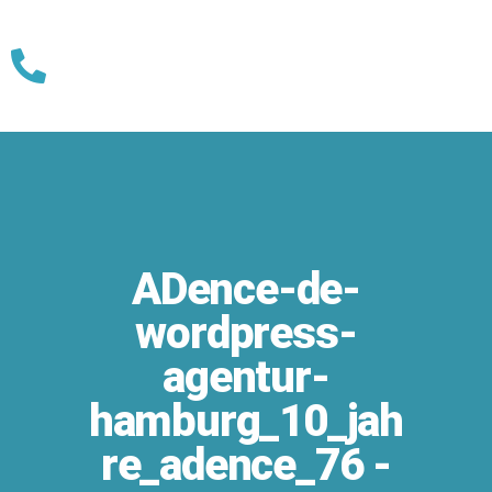
Skip
to
content
ADence-de-
wordpress-
agentur-
hamburg_10_jah
re_adence_76 -