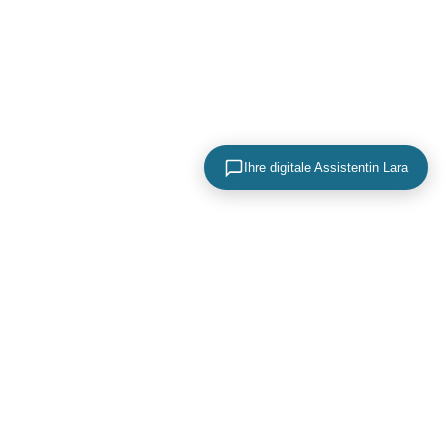
Ihre digitale Assistentin Lara
KONTAKTIEREN SIE UNS
+49 (0) 40 756 817 83
mail@adence.de