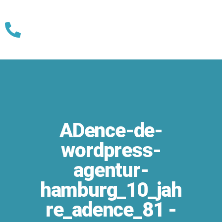
Skip
to
content
ADence-de-
wordpress-
agentur-
hamburg_10_jah
re_adence_81 -