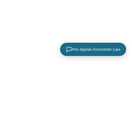
Ihre digitale Assistentin Lara
KONTAKTIEREN SIE UNS
+49 (0) 40 756 817 83
mail@adence.de