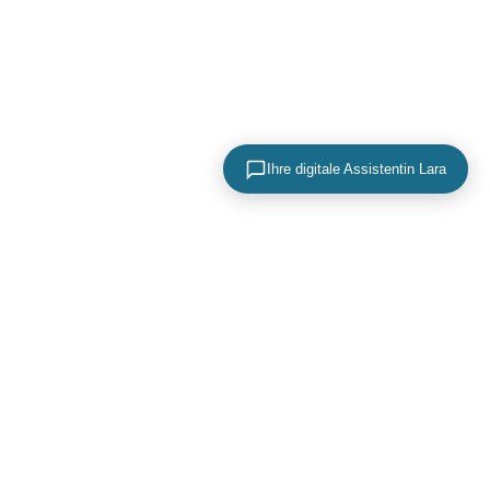
Ihre digitale Assistentin Lara
KONTAKTIEREN SIE UNS
+49 (0) 40 756 817 83
mail@adence.de
https://www.adence.de