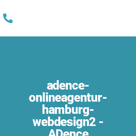
Skip
to
content
adence-
onlineagentur-
hamburg-
webdesign2 -
ADence